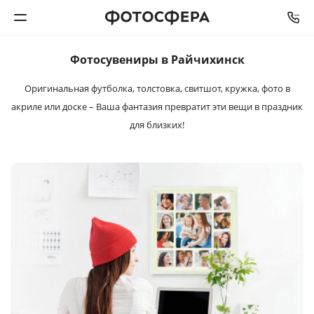
Фотосувениры в Райчихинск
Печать фото
Оригинальная футболка, толстовка, свитшот, кружка, фото в
акриле
или доске – Ваша фантазия превратит эти вещи
в праздник
Фотокниги
для близких!
Календари
Интерьерная печать
Фотоподарки
Багетная мастерская
Полиграфия