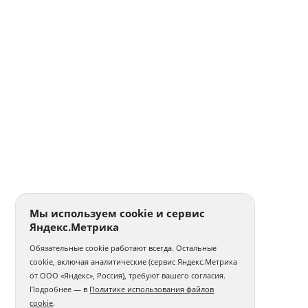
Печать на женских футболках
Печать на мужских футболках
Оптовая печать на футболках
Свитшоты с логотипом
Именные свитшоты
Печать на цветной кружке
Печать на белых кружках
Печать на кружках оптом
Сублимационная печать на кружках
Печать на эмалированных кружках
Печать на чёрных кружках
Печать наклеек на пленке
Мы используем cookie и сервис
Яндекс.Метрика
Печать наклеек А4
Печать круглых наклеек
Обязательные cookie работают всегда. Остальные
Печать самоклеющихся этикеток
cookie, включая аналитические (сервис Яндекс.Метрика
от ООО «Яндекс», Россия), требуют вашего согласия.
Печать на виниловых магнитах
Подробнее — в
Политике использования файлов
cookie
.