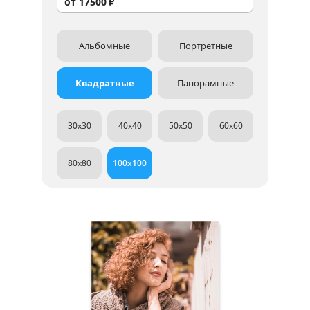
от
17500
₽
Альбомные
Портретные
Квадратные
Панорамные
30x30
40x40
50x50
60x60
80x80
100x100