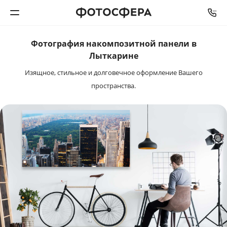
Фотография на
композитной панели в
Печать фото
Лыткарине
Изящное, стильное и долговечное оформление Вашего
Фотокниги
пространства.
Календари
Интерьерная печать
Фотоподарки
Багетная мастерская
Полиграфия