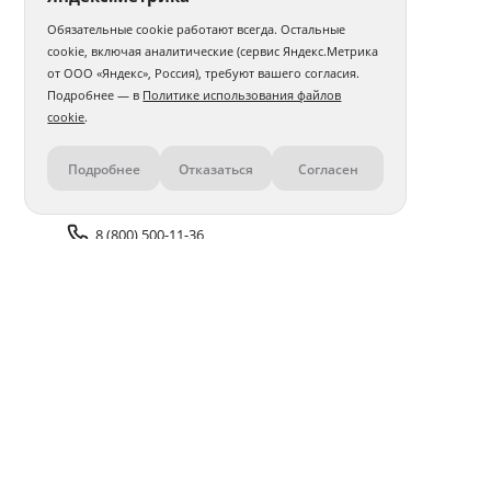
Обязательные cookie работают всегда. Остальные
cookie, включая аналитические (сервис Яндекс.Метрика
от ООО «Яндекс», Россия), требуют вашего согласия.
Подробнее — в
Политике использования файлов
cookie
.
Подробнее
Отказаться
Согласен
Контакты
8 (800) 500-11-36
Задать вопрос поддержке
Доставка и оплата
Помощь
Оплата онлайн
Политика обработки
персональных данных
Адреса салонов
Блог