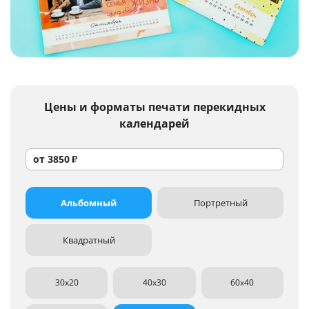
Услуги и сервис
Магазин
Цены и форматы
печати перекидных
календарей
от
3850
₽
Альбомный
Портретный
Квадратный
30x20
40x30
60x40