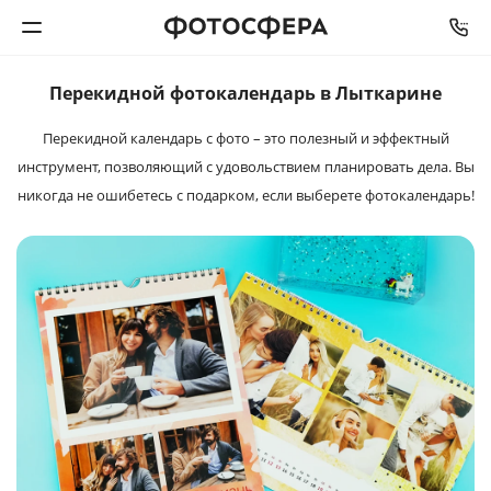
Перекидной фотокалендарь в Лыткарине
Печать фото
Перекидной календарь с фото – это полезный и эффектный
инструмент, позволяющий с удовольствием планировать дела. Вы
Фотокниги
никогда не ошибетесь с подарком, если выберете фотокалендарь!
Календари
Интерьерная печать
Фотоподарки
Багетная мастерская
Полиграфия