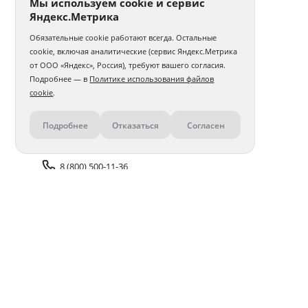
Мы используем cookie и сервис
Яндекс.Метрика
Обязательные cookie работают всегда. Остальные
cookie, включая аналитические (сервис Яндекс.Метрика
от ООО «Яндекс», Россия), требуют вашего согласия.
Подробнее — в
Политике использования файлов
cookie
.
Подробнее
Отказаться
Согласен
Контакты
8 (800) 500-11-36
Задать вопрос поддержке
Доставка и оплата
Помощь
Оплата онлайн
Политика обработки
персональных данных
Адреса салонов