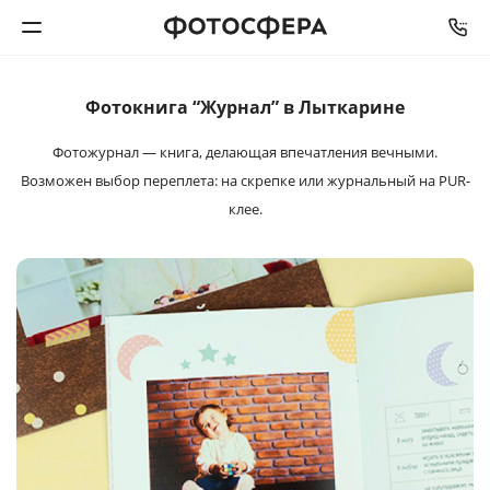
Фотокнига “Журнал” в Лыткарине
Печать фото
Фотожурнал — книга, делающая впечатления
вечными.
Фотокниги
Возможен выбор переплета: на
скрепке или журнальный на PUR-
клее.
Календари
Интерьерная печать
Фотоподарки
Багетная мастерская
Полиграфия