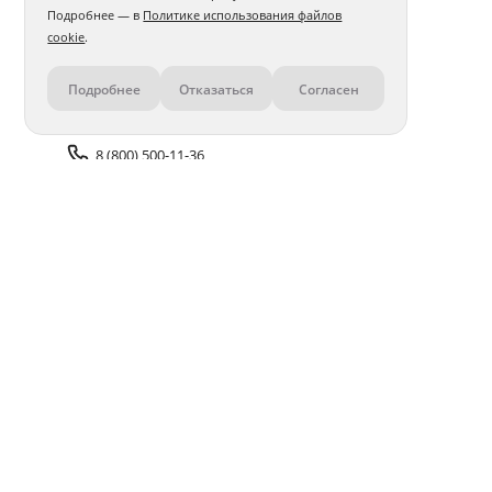
Подробнее — в
Политике использования файлов
cookie
.
Подробнее
Отказаться
Согласен
Контакты
8 (800) 500-11-36
Задать вопрос поддержке
Доставка и оплата
Помощь
Оплата онлайн
Политика обработки
персональных данных
Адреса салонов
Блог
ПОЛУЧАЙТЕ БОНУСЫ В ПРИЛОЖЕНИИ «ФОТОСФЕРА»