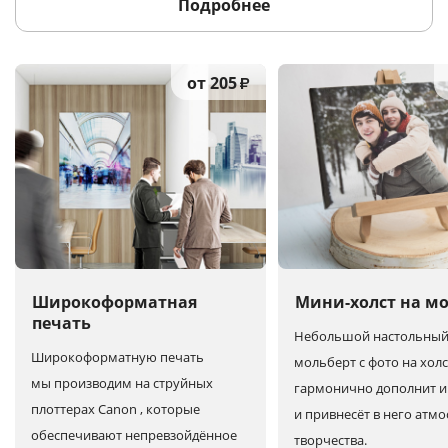
Подробнее
от 205
₽
Широкоформатная
Мини-холст на м
печать
Небольшой настольны
Широкоформатную печать
мольберт с фото на холс
мы производим на струйных
гармонично дополнит и
плоттерах Canon , которые
и привнесёт в него атм
обеспечивают непревзойдённое
творчества.