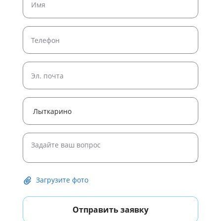
Широкоформатная печать постеров
Широкоформатная печать рулонами
Печать плакатов формата A4
Печать плакатов и постеров
Печать черно белых постеров
Печать плакатов формата A1
Печать плакатов формата A0
Печать постера 50 на 50 на заказ
Печать постеров на холсте
Загрузите фото
Отправить заявку