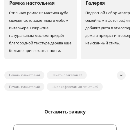
Рамка настольная
Галерея
Стильная рамка из массива дуба
Подвесной набор «галер
сделает фото заметным в любом
семейными фотографи
интерьере. Покрытие
добавит уюта в атмосфе
натуральным маслом придаёт
дома и придаст интерье
благородной текстуре дерева ещё
изысканный стиль.
больше привлекательности.
Печать плакатов а4
Печать плакатов а3
Печать плакатов а0
Широкоформатная печать а0
Широкоформатная печать на холсте
Широкоформатная печать наклеек
Оставить заявку
Широкоформатная печать плакатов