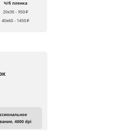
Ч/б пленка
20x30 - 950
₽
40x60 - 1450
₽
ок
ссиональное
вание,
4000 dpi