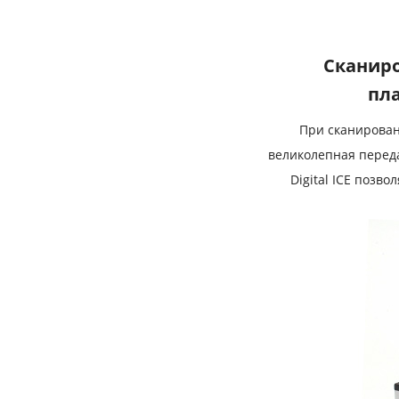
Сканиро
пла
При сканирован
великолепная перед
Digital ICE позв