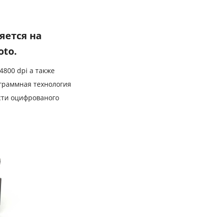
яется на
oto.
800 dpi а также
граммная технология
ости оцифрованого