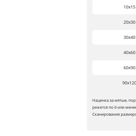
10х15
20х30
30х40
40х60
60х90
90х12
Наценка за мятые, пор
режется по 6 или мене
Сканирование размеров