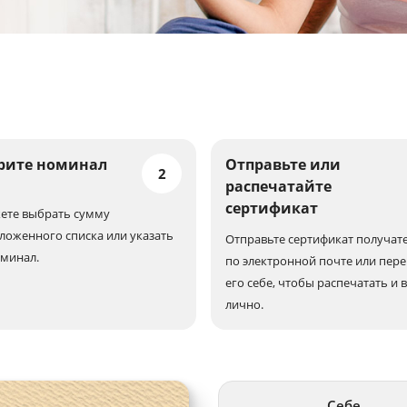
рите номинал
Отправьте или
2
распечатайте
сертификат
ете выбрать сумму
ложенного списка или указать
Отправьте сертификат получат
оминал.
по электронной почте или пер
его себе, чтобы распечатать и 
лично.
Себе