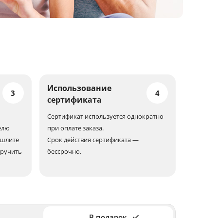
Использование
3
4
сертификата
Сертификат используется однократно
елю
при оплате заказа.
ешлите
Срок действия сертификата —
вручить
бессрочно.
В подарок