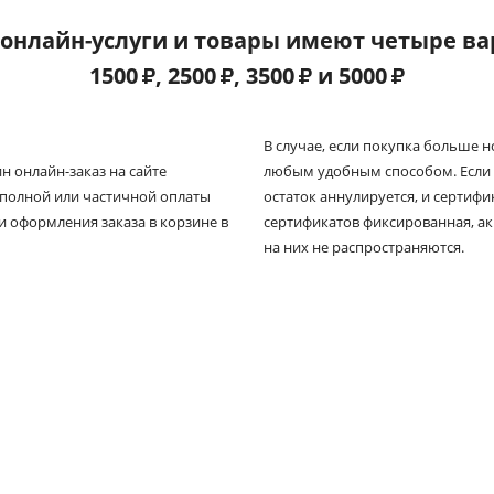
онлайн-услуги и товары имеют четыре ва
1500
₽
, 2500
₽
, 3500
₽
и 5000
₽
В случае, если покупка больше 
 онлайн-заказ на сайте
любым удобным способом. Если 
я полной или частичной оплаты
остаток аннулируется, и сертиф
и оформления заказа в корзине в
сертификатов фиксированная, а
на них не распространяются.