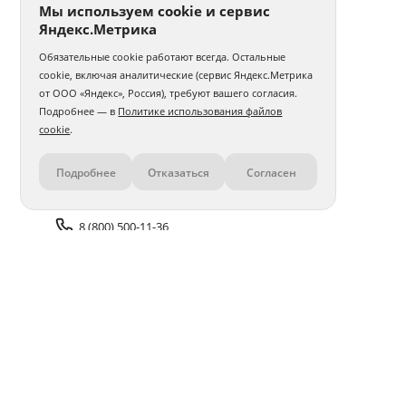
Мы используем cookie и сервис
Яндекс.Метрика
Обязательные cookie работают всегда. Остальные
cookie, включая аналитические (сервис Яндекс.Метрика
от ООО «Яндекс», Россия), требуют вашего согласия.
Подробнее — в
Политике использования файлов
cookie
.
Подробнее
Отказаться
Согласен
Контакты
8 (800) 500-11-36
Задать вопрос поддержке
Доставка и оплата
Помощь
Оплата онлайн
Политика обработки
персональных данных
Адреса салонов