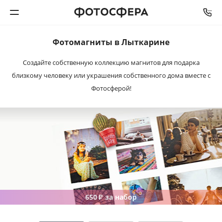
Фотомагниты в Лыткарине
Печать фото
Создайте собственную коллекцию магнитов для подарка
близкому человеку или украшения собственного дома вместе с
Фотокниги
Фотосферой!
Календари
Интерьерная печать
Фотоподарки
Багетная мастерская
650
за набор
₽
Полиграфия