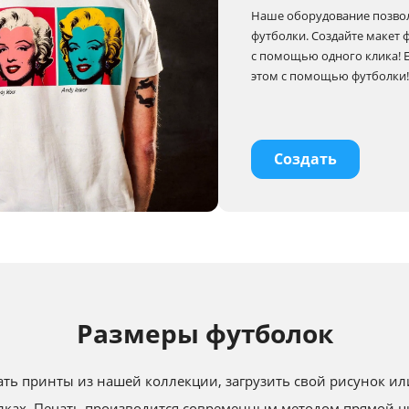
Наше оборудование позвол
футболки. Создайте макет 
с помощью одного клика! Ес
этом с помощью футболки
Создать
Размеры футболок
ть принты из нашей коллекции, загрузить свой рисунок или
олках. Печать производится современным методом прямой ц