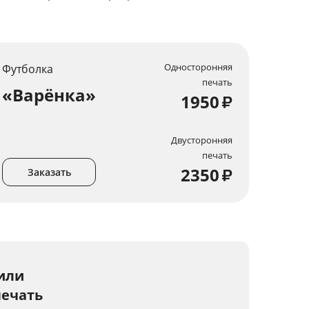
Односторонняя
Футболка
печать
«Варёнка»
1950
₽
Двусторонняя
печать
2350
₽
Заказать
или
печать