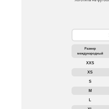
Размер
международный
XXS
XS
S
M
L