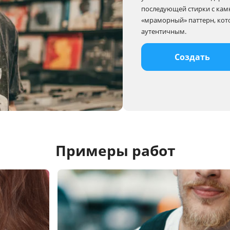
последующей стирки с кам
«мраморный» паттерн, кот
аутентичным.
Создать
Примеры работ