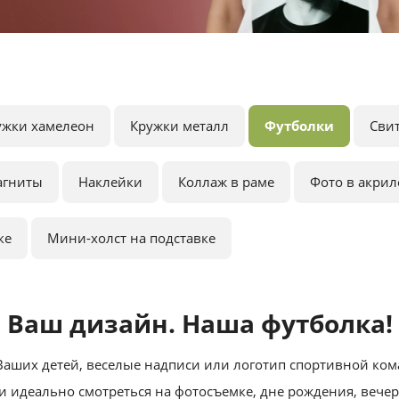
ужки хамелеон
Кружки металл
Футболки
Сви
агниты
Наклейки
Коллаж в раме
Фото в акрил
ке
Мини-холст на подставке
Ваш дизайн. Наша футболка!
Ваших детей, веселые надписи или логотип спортивной ко
 идеально смотреться на фотосъемке, дне рождения, вече