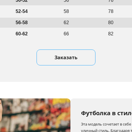
50-52
56
76
52-54
58
78
56-58
62
80
60-62
66
82
Заказать
Футболка в стил
Эта модель сочетает в себ
уличный стиль. Благодаря