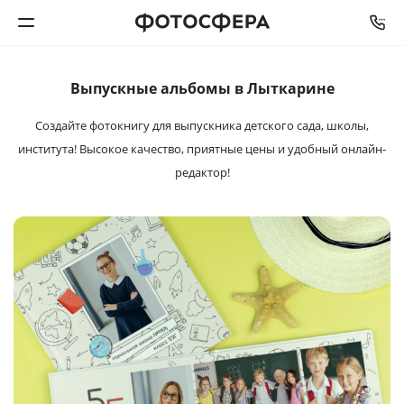
Выпускные альбомы в Лыткарине
Печать фото
Создайте фотокнигу для выпускника детского сада,
школы,
Фотокниги
института! Высокое качество, приятные цены и удобный онлайн-
редактор!
Календари
Интерьерная печать
Фотоподарки
Багетная мастерская
Полиграфия