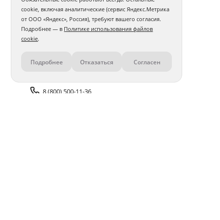
cookie, включая аналитические (сервис Яндекс.Метрика
от ООО «Яндекс», Россия), требуют вашего согласия.
Подробнее — в
Политике использования файлов
cookie
.
Подробнее
Отказаться
Согласен
Контакты
8 (800) 500-11-36
Задать вопрос поддержке
Доставка и оплата
Помощь
Оплата онлайн
Политика обработки
персональных данных
Адреса салонов
Блог