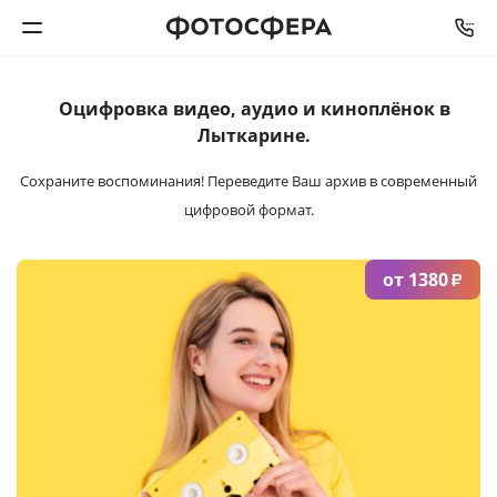
Оцифровка видео,
аудио и киноплёнок
в
Печать фото
Лыткарине.
Фотокниги
Сохраните воспоминания!
Переведите Ваш архив в современный
цифровой формат.
Календари
от 1380
₽
Интерьерная печать
Фотоподарки
Багетная мастерская
Полиграфия