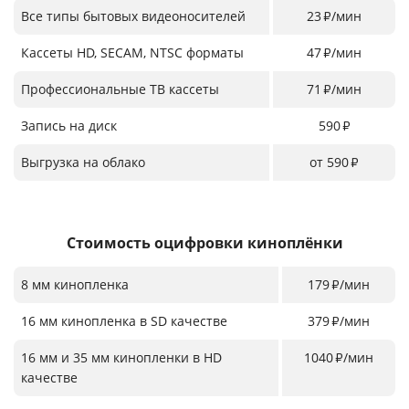
Все типы бытовых видеоносителей
23
/мин
₽
Кассеты HD, SECAM, NTSC форматы
47
/мин
₽
Профессиональные ТВ кассеты
71
/мин
₽
Запись на диск
590
₽
Выгрузка на облако
от 590
₽
Стоимость оцифровки киноплёнки
8 мм кинопленка
179
/мин
₽
16 мм кинопленка в SD качестве
379
/мин
₽
16 мм и 35 мм кинопленки в HD
1040
/мин
₽
качестве