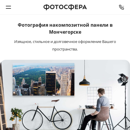
СРОК ИЗГОТОВЛЕНИЯ
ОТ
3
ДО
5
ДНЕЙ
Фотография на
композитной панели в
Печать фото
Мончегорске
Изящное, стильное и долговечное оформление Вашего
Фотокниги
пространства.
Календари
Интерьерная печать
Фотоподарки
Багетная мастерская
Полиграфия