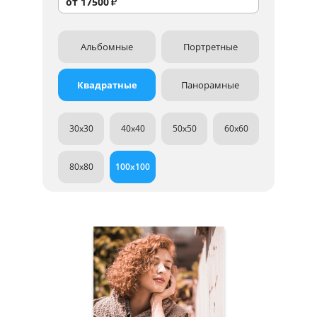
от
17500
₽
Альбомные
Портретные
Квадратные
Панорамные
30x30
40x40
50x50
60x60
80x80
100x100