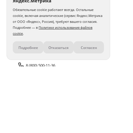
Яндекс.Метрика
Обязательные cookie работают всегда. Остальные
cookie, включая аналитические (сервис Яндекс.Метрика
от ООО «Яндекс», Россия), требуют вашего согласия.
Подробнее — в
Политике использования файлов
cookie
.
Подробнее
Отказаться
Согласен
Контакты
8 (800) 500-11-36
Задать вопрос поддержке
Доставка и оплата
Помощь
Оплата онлайн
Политика обработки
персональных данных
Адреса салонов
Блог