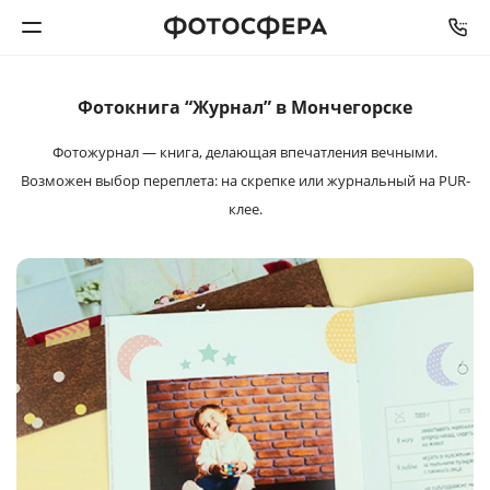
Фотокнига “Журнал” в Мончегорске
Печать фото
Фотожурнал — книга, делающая впечатления
вечными.
Фотокниги
Возможен выбор переплета: на
скрепке или журнальный на PUR-
клее.
Календари
Интерьерная печать
Фотоподарки
Багетная мастерская
Полиграфия