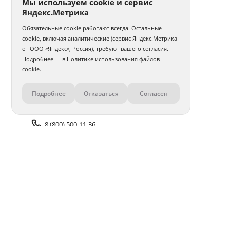
Мы используем cookie и сервис
Яндекс.Метрика
Обязательные cookie работают всегда. Остальные
cookie, включая аналитические (сервис Яндекс.Метрика
от ООО «Яндекс», Россия), требуют вашего согласия.
Подробнее — в
Политике использования файлов
cookie
.
Подробнее
Отказаться
Согласен
Контакты
8 (800) 500-11-36
Задать вопрос поддержке
Доставка и оплата
Помощь
Оплата онлайн
Политика обработки
персональных данных
Адреса салонов