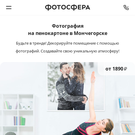
СРОК ИЗГОТОВЛЕНИЯ
ОТ
3
ДО
5
ДНЕЙ
Фотография
Печать фото
на пенокартоне в Мончегорске
Будьте в тренде! Декорируйте помещение с помощью
Фотокниги
фотографий. Создавайте свою уникальную атмосферу!
Календари
от 1890
₽
Интерьерная печать
Фотоподарки
Багетная мастерская
Полиграфия