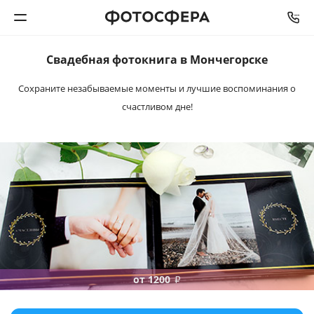
Свадебная
фотокнига
в Мончегорске
Печать фото
Сохраните незабываемые моменты и лучшие
воспоминания о
счастливом дне!
Фотокниги
Календари
Интерьерная печать
Фотоподарки
Багетная мастерская
от 1200
₽
Полиграфия