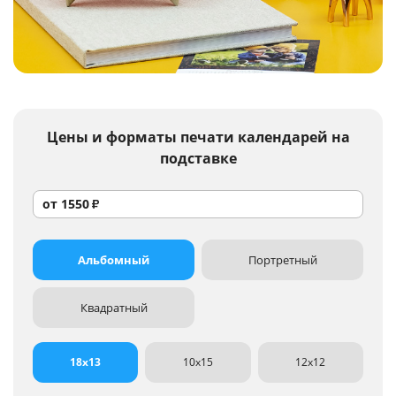
Услуги и сервис
Магазин
Цены и форматы
печати календарей на
подставке
от
1550
₽
Альбомный
Портретный
Квадратный
18x13
10x15
12x12