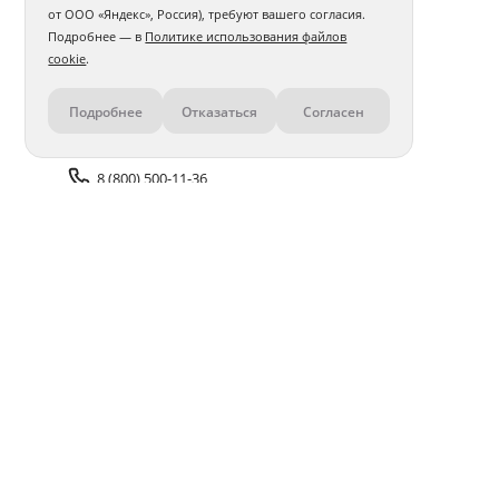
от ООО «Яндекс», Россия), требуют вашего согласия.
Подробнее — в
Политике использования файлов
cookie
.
Подробнее
Отказаться
Согласен
Контакты
8 (800) 500-11-36
Задать вопрос поддержке
Доставка и оплата
Помощь
Оплата онлайн
Политика обработки
персональных данных
Адреса салонов
Блог
ПОЛУЧАЙТЕ БОНУСЫ В ПРИЛОЖЕНИИ «ФОТОСФЕРА»