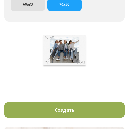
60x30
70x50
Создать