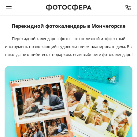
Перекидной фотокалендарь в Мончегорске
Печать фото
Перекидной календарь с фото – это полезный и эффектный
инструмент, позволяющий с удовольствием планировать дела. Вы
Фотокниги
никогда не ошибетесь с подарком, если выберете фотокалендарь!
Календари
Интерьерная печать
Фотоподарки
Багетная мастерская
Полиграфия