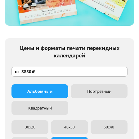
Услуги и сервис
Магазин
Цены и форматы
печати перекидных
календарей
от
3850
₽
Альбомный
Портретный
Квадратный
30x20
40x30
60x40