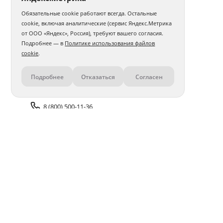
Обязательные cookie работают всегда. Остальные
cookie, включая аналитические (сервис Яндекс.Метрика
от ООО «Яндекс», Россия), требуют вашего согласия.
Подробнее — в
Политике использования файлов
cookie
.
Подробнее
Отказаться
Согласен
Контакты
8 (800) 500-11-36
Задать вопрос поддержке
Доставка и оплата
Помощь
Оплата онлайн
Политика обработки
персональных данных
Адреса салонов
Блог