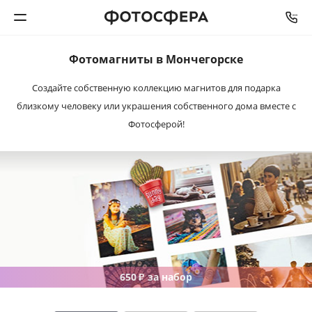
Фотомагниты в Мончегорске
Печать фото
Создайте собственную коллекцию магнитов для подарка
близкому человеку или украшения собственного дома вместе с
Фотокниги
Фотосферой!
Календари
Интерьерная печать
Фотоподарки
Багетная мастерская
650
за набор
₽
Полиграфия