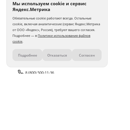
Мы используем cookie и сервис
Яндекс.Метрика
Обязательные cookie работают всегда. Остальные
cookie, включая аналитические (сервис Яндекс.Метрика
от ООО «Яндекс», Россия), требуют вашего согласия.
Подробнее — в
Политике использования файлов
cookie
.
Подробнее
Отказаться
Согласен
Контакты
8 (800) 500-11-36
Задать вопрос поддержке
Доставка и оплата
Помощь
Оплата онлайн
Политика обработки
персональных данных
Адреса салонов