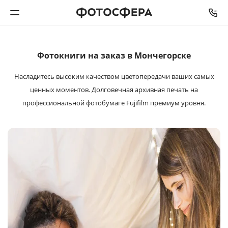
СРОК ИЗГОТОВЛЕНИЯ
ОТ
2
ДО
5
РАБОЧИХ ДНЕЙ
Печать фото
Фотокниги на заказ в Мончегорске
Насладитесь высоким качеством цветопередачи ваших самых
Фотокниги
ценных моментов. Долговечная архивная печать на
профессиональной фотобумаге Fujifilm премиум уровня.
Календари
Интерьерная печать
Фотоподарки
Багетная мастерская
Полиграфия