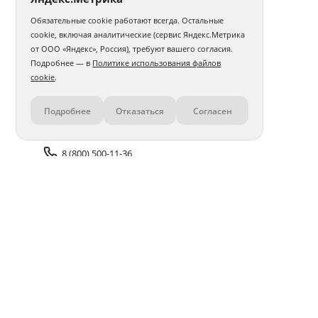
Обязательные cookie работают всегда. Остальные
Фотокнига 15х20
Фотокнига 20х20
cookie, включая аналитические (сервис Яндекс.Метрика
от ООО «Яндекс», Россия), требуют вашего согласия.
Фотокнига 20х30
Фотокнига 30х30
Бабушке
Подробнее — в
Политике использования файлов
cookie
.
Дочери
Мужу
Подруге
Девушке
Подробнее
Отказаться
Согласен
Контакты
Маме
Папе
Учителю
Парню
В тканевой обложке
О выписке из роддома
Сыну
8 (800) 500-11-36
Авторские
Для новорожденного
Задать вопрос поддержке
В твердой обложке
Доставка и оплата
Помощь
Оплата онлайн
Политика обработки
персональных данных
Адреса салонов
Блог