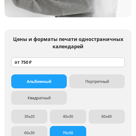
Услуги и сервис
Магазин
Цены и форматы
печати одностраничных
календарей
от
750
₽
Альбомный
Портретный
Квадратный
30x20
40x30
60x40
60x30
70x50