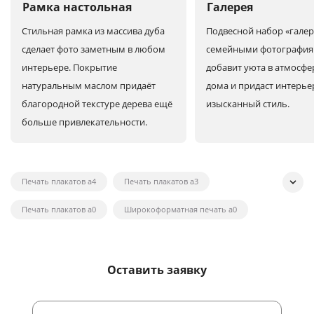
Рамка настольная
Галерея
Стильная рамка из массива дуба
Подвесной набор «галер
сделает фото заметным в любом
семейными фотографи
интерьере. Покрытие
добавит уюта в атмосфе
натуральным маслом придаёт
дома и придаст интерье
благородной текстуре дерева ещё
изысканный стиль.
больше привлекательности.
Печать плакатов а4
Печать плакатов а3
Печать плакатов а0
Широкоформатная печать а0
Широкоформатная печать на холсте
Широкоформатная печать наклеек
Оставить заявку
Широкоформатная печать плакатов