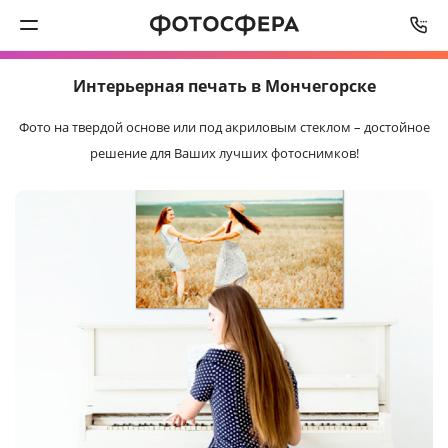
СРОК ИЗГОТОВЛЕНИЯ
ОТ
3
ДО
5
РАБОЧИХ ДНЕЙ
Интерьерная
печать в Мончегорске
Печать фото
Фото на твердой основе или под акриловым стеклом –
достойное
Фотокниги
решение для Ваших лучших фотоснимков!
Календари
Интерьерная печать
Фотоподарки
Багетная мастерская
Полиграфия