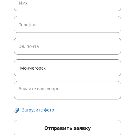
Широкоформатная печать постеров
Широкоформатная печать рулонами
Печать плакатов формата A4
Печать плакатов и постеров
Печать черно белых постеров
Печать плакатов формата A1
Печать плакатов формата A0
Печать постера 50 на 50 на заказ
Печать постеров на холсте
Загрузите фото
Отправить заявку