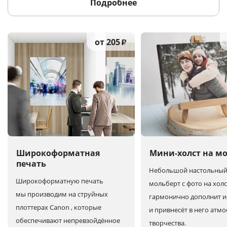
Подробнее
от 205
₽
Широкоформатная
Мини-холст на м
печать
Небольшой настольны
Широкоформатную печать
мольберт с фото на холс
мы производим на струйных
гармонично дополнит и
плоттерах Canon , которые
и привнесёт в него атм
обеспечивают непревзойдённое
творчества.