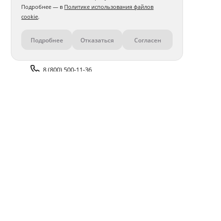
Подробнее — в
Политике использования файлов
cookie
.
Подробнее
Отказаться
Согласен
Контакты
8 (800) 500-11-36
Задать вопрос поддержке
Доставка и оплата
Помощь
Оплата онлайн
Политика обработки
персональных данных
Адреса салонов
Блог
ПОЛУЧАЙТЕ БОНУСЫ В ПРИЛОЖЕНИИ «ФОТОСФЕРА»