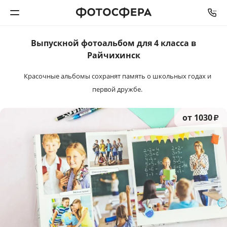
Выпускной фотоальбом
для
4 класса в
Печать фото
Райчихинск
Красочные альбомы сохранят память
о школьных годах и
Фотокниги
первой дружбе.
Календари
от 1030
₽
Интерьерная печать
Фотоподарки
Багетная мастерская
Полиграфия