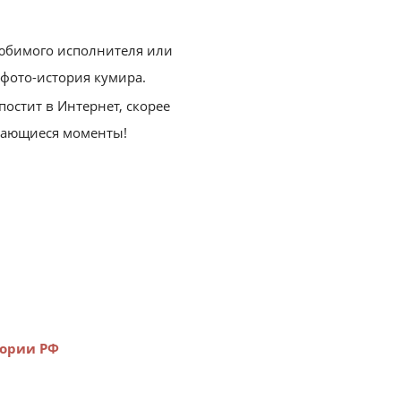
любимого исполнителя или
я фото-история кумира.
постит в Интернет, скорее
инающиеся моменты!
тории РФ