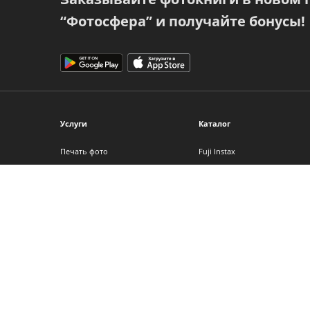
“Фотосфера” и получайте бонусы!
Услуги
Каталог
Печать фото
Fuji Instax
Фотокниги
Фотоальбомы
Фото на холсте
Фоторамки
Интерьерная печать
Фотопленка
Фотоподарки
Детские фотоаппараты
Календари
Аксессуары
Сертификаты
Другие услуги