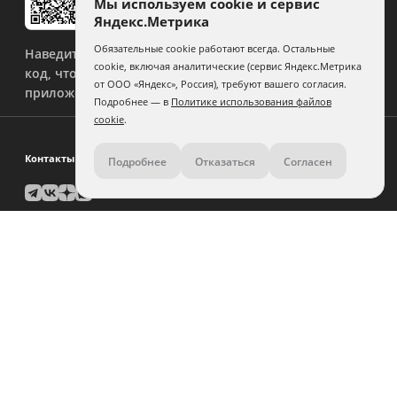
Мы используем cookie и сервис
Яндекс.Метрика
Обязательные cookie работают всегда. Остальные
Наведите камеру на QR-
cookie, включая аналитические (сервис Яндекс.Метрика
код, чтобы скачать
от ООО «Яндекс», Россия), требуют вашего согласия.
приложение.
Подробнее — в
Политике использования файлов
cookie
.
Контакты
Подробнее
Отказаться
Согласен
8 (800) 500-11-36
Задать вопрос поддержке
Помощь по дизайну:
связаться
Юр. лицам и крупным заказчикам:
связаться
Города предоставления услуг
Уфа