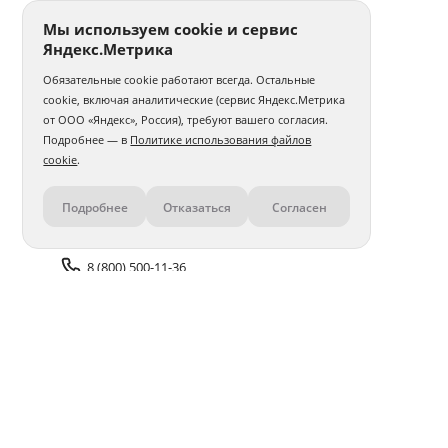
Мы используем cookie и сервис
Яндекс.Метрика
Обязательные cookie работают всегда. Остальные
cookie, включая аналитические (сервис Яндекс.Метрика
от ООО «Яндекс», Россия), требуют вашего согласия.
Подробнее — в
Политике использования файлов
cookie
.
Подробнее
Отказаться
Согласен
Контакты
8 (800) 500-11-36
Задать вопрос поддержке
Доставка и оплата
Помощь
Оплата онлайн
Политика обработки
персональных данных
Адреса салонов