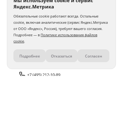
Мы используем cookie и сервис
Яндекс.Метрика
Обязательные cookie работают всегда. Остальные
cookie, включая аналитические (сервис Яндекс.Метрика
от ООО «Яндекс», Россия), требуют вашего согласия.
Подробнее — в
Политике использования файлов
cookie
.
Подробнее
Отказаться
Согласен
Контакты
+7 (495) 212-10-89
Задать вопрос поддержке
Доставка и оплата
Помощь
Оплата онлайн
Политика обработки
персональных данных
Адреса салонов