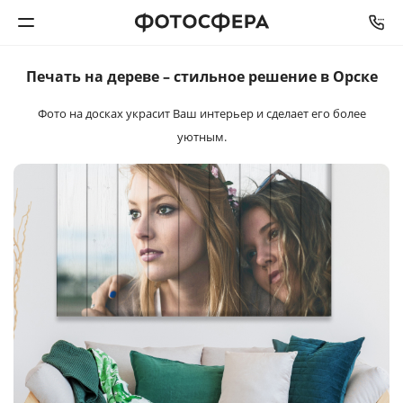
Печать на дереве –
стильное решение
в Орске
Печать фото
Фото на досках украсит Ваш интерьер и сделает его более
уютным.
Фотокниги
Календари
Интерьерная печать
Фотоподарки
Багетная мастерская
Полиграфия