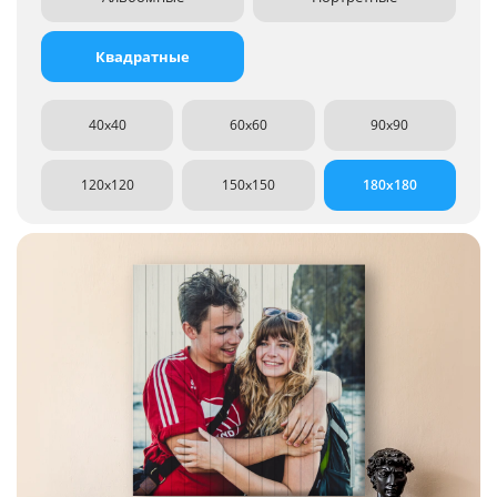
Квадратные
40x40
60x60
90x90
120x120
150x150
180x180