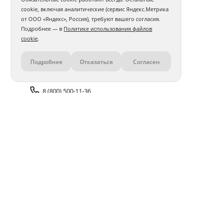
cookie, включая аналитические (сервис Яндекс.Метрика
от ООО «Яндекс», Россия), требуют вашего согласия.
Подробнее — в
Политике использования файлов
cookie
.
Подробнее
Отказаться
Согласен
Контакты
8 (800) 500-11-36
Задать вопрос поддержке
Доставка и оплата
Помощь
Оплата онлайн
Политика обработки
персональных данных
Адреса салонов
Блог