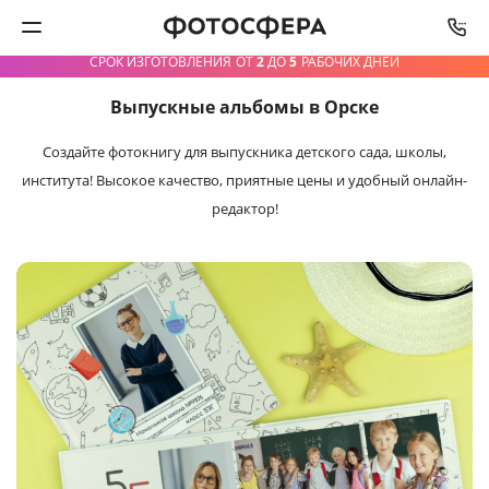
СРОК ИЗГОТОВЛЕНИЯ
ОТ
2
ДО
5
РАБОЧИХ ДНЕЙ
Выпускные альбомы в Орске
Печать фото
Создайте фотокнигу для выпускника детского сада,
школы,
Фотокниги
института! Высокое качество, приятные цены и удобный онлайн-
редактор!
Календари
Интерьерная печать
Фотоподарки
Багетная мастерская
Полиграфия