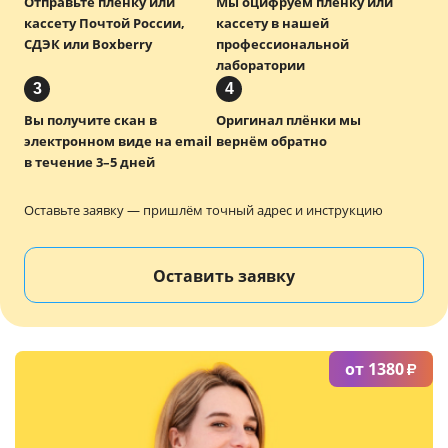
Отправьте плёнку или
Мы оцифруем плёнку или
Услуги и сервис
кассету Почтой России,
кассету в нашей
СДЭК или Boxberry
профессиональной
лаборатории
Магазин
3
4
Вы получите скан в
Оригинал плёнки мы
электронном виде на email
вернём обратно
в течение 3–5 дней
Оставьте заявку — пришлём точный адрес и инструкцию
Оставить заявку
от 1380
₽