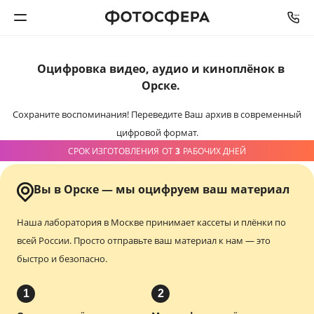
Оцифровка видео,
аудио и киноплёнок
в
Печать фото
Орске.
Фотокниги
Сохраните воспоминания!
Переведите Ваш архив в современный
цифровой формат.
Календари
СРОК ИЗГОТОВЛЕНИЯ
ОТ
3
РАБОЧИХ ДНЕЙ
Интерьерная печать
Вы в Орске — мы оцифруем ваш материал
Фотоподарки
Наша лаборатория в Москве принимает кассеты и плёнки по
всей России.
Просто отправьте ваш материал к нам — это
Багетная мастерская
быстро и безопасно.
Полиграфия
1
2