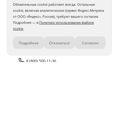
Обязательные cookie работают всегда. Остальные
cookie, включая аналитические (сервис Яндекс.Метрика
от ООО «Яндекс», Россия), требуют вашего согласия.
Подробнее — в
Политике использования файлов
cookie
.
Подробнее
Отказаться
Согласен
Контакты
8 (800) 500-11-36
Задать вопрос поддержке
Доставка и оплата
Помощь
Оплата онлайн
Политика обработки
персональных данных
Адреса салонов
Блог