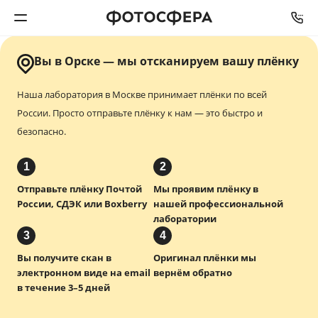
Вы в Орске — мы отсканируем вашу плёнку
Печать фото
Наша лаборатория в Москве принимает плёнки по всей
Фотокниги
России.
Просто отправьте плёнку к нам — это быстро и
безопасно.
Календари
1
2
Интерьерная печать
Отправьте плёнку Почтой
Мы проявим плёнку в
России, СДЭК или Boxberry
нашей профессиональной
лаборатории
Фотоподарки
3
4
Вы получите скан в
Оригинал плёнки мы
Багетная мастерская
электронном виде на email
вернём обратно
в течение 3–5 дней
Полиграфия