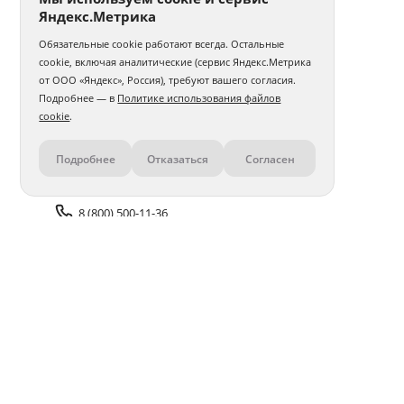
Яндекс.Метрика
Обязательные cookie работают всегда. Остальные
cookie, включая аналитические (сервис Яндекс.Метрика
от ООО «Яндекс», Россия), требуют вашего согласия.
Подробнее — в
Политике использования файлов
cookie
.
Подробнее
Отказаться
Согласен
Контакты
8 (800) 500-11-36
Задать вопрос поддержке
Доставка и оплата
Помощь
Оплата онлайн
Политика обработки
персональных данных
Адреса салонов
Блог