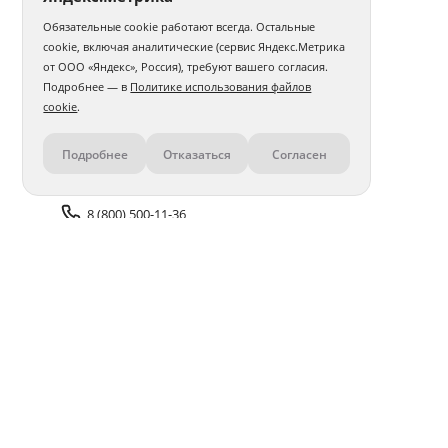
Обязательные cookie работают всегда. Остальные
cookie, включая аналитические (сервис Яндекс.Метрика
от ООО «Яндекс», Россия), требуют вашего согласия.
Подробнее — в
Политике использования файлов
cookie
.
Подробнее
Отказаться
Согласен
Контакты
8 (800) 500-11-36
Задать вопрос поддержке
Доставка и оплата
Помощь
Оплата онлайн
Политика обработки
персональных данных
Адреса салонов
Блог