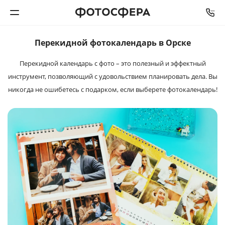
Перекидной фотокалендарь в Орске
Печать фото
Перекидной календарь с фото – это полезный и эффектный
инструмент, позволяющий с удовольствием планировать дела. Вы
Фотокниги
никогда не ошибетесь с подарком, если выберете фотокалендарь!
Календари
Интерьерная печать
Фотоподарки
Багетная мастерская
Полиграфия