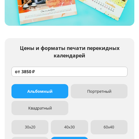
Услуги и сервис
Магазин
Цены и форматы
печати перекидных
календарей
от
3850
₽
Альбомный
Портретный
Квадратный
30x20
40x30
60x40