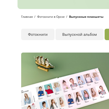
Главная
Фотокниги в Орске
Выпускные планшеты
Фотокниги
Выпускной альбом