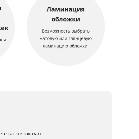
р
Ламинация
обложки
жек
Возможность выбрать
матовую или глянцевую
к и
ламинацию обложки.
е так же заказать