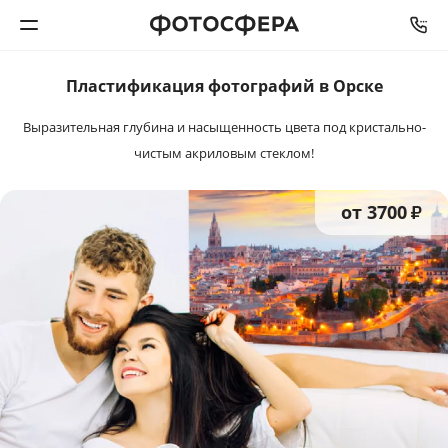
СРОК ИЗГОТОВЛЕНИЯ
ОТ
3
ДО
5
РАБОЧИХ ДНЕЙ
Пластификация
фотографий в Орске
Печать фото
Выразительная глубина и насыщенность цвета
под кристально-
Фотокниги
чистым акриловым стеклом!
Календари
от 3700
₽
Интерьерная печать
Фотоподарки
Багетная мастерская
Полиграфия