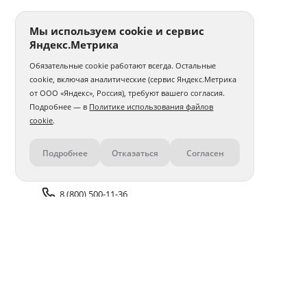
Мы используем cookie и сервис
Яндекс.Метрика
Обязательные cookie работают всегда. Остальные
cookie, включая аналитические (сервис Яндекс.Метрика
от ООО «Яндекс», Россия), требуют вашего согласия.
Подробнее — в
Политике использования файлов
cookie
.
Подробнее
Отказаться
Согласен
Контакты
8 (800) 500-11-36
Задать вопрос поддержке
Доставка и оплата
Помощь
Оплата онлайн
Политика обработки
персональных данных