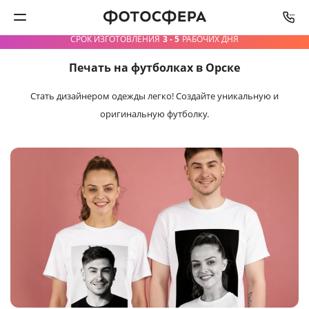
СРОК ИЗГОТОВЛЕНИЯ
3 - 5
РАБОЧИХ ДНЯ
Печать на футболках в Орске
Печать фото
Стать дизайнером одежды легко!
Создайте уникальную и
Фотокниги
оригинальную футболку.
Календари
Интерьерная печать
Фотоподарки
Багетная мастерская
Полиграфия