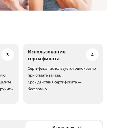
Использование
3
4
сертификата
Сертификат используется однократно
елю
при оплате заказа.
ешлите
Срок действия сертификата —
вручить
бессрочно.
В подарок