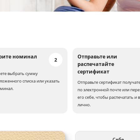
рите номинал
Отправьте или
2
распечатайте
сертификат
ете выбрать сумму
ложенного списка или указать
Отправьте сертификат получат
оминал.
по электронной почте или пер
его себе, чтобы распечатать и 
лично.
Себе