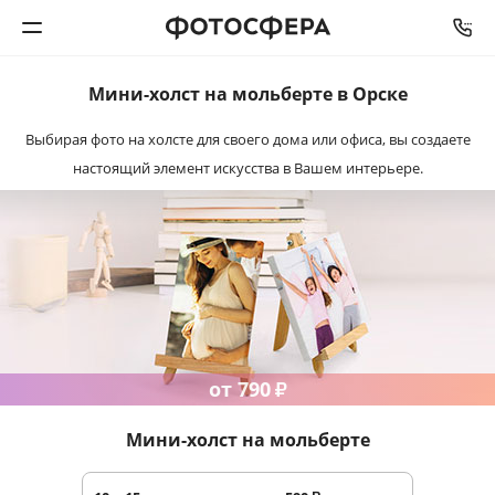
Мини-холст
на мольберте в Орске
Печать фото
Выбирая фото на холсте для своего дома или офиса, вы создаете
настоящий элемент искусства
в Вашем интерьере.
Фотокниги
Календари
Интерьерная печать
Фотоподарки
от 790
₽
Багетная мастерская
Мини-холст на мольберте
Полиграфия