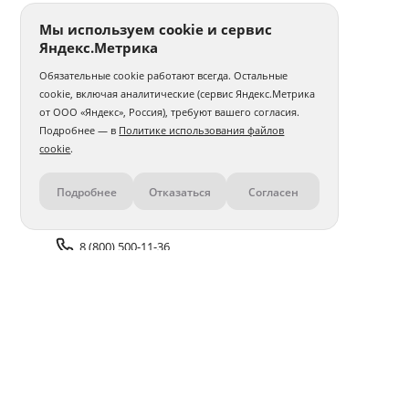
Мы используем cookie и сервис
Яндекс.Метрика
Обязательные cookie работают всегда. Остальные
cookie, включая аналитические (сервис Яндекс.Метрика
от ООО «Яндекс», Россия), требуют вашего согласия.
Подробнее — в
Политике использования файлов
cookie
.
Подробнее
Отказаться
Согласен
Контакты
8 (800) 500-11-36
Задать вопрос поддержке
Доставка и оплата
Помощь
Оплата онлайн
Политика обработки
персональных данных
Адреса салонов