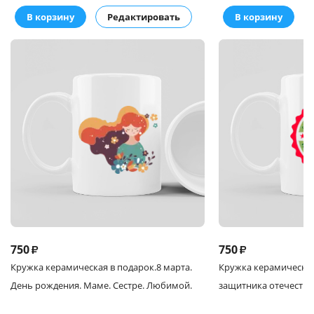
В корзину
Редактировать
В корзину
750
750
₽
₽
Кружка
керамическая в подарок.
8 марта.
Кружка
керамическая
День рождения. Маме. Сестре. Любимой.
защитника отечества