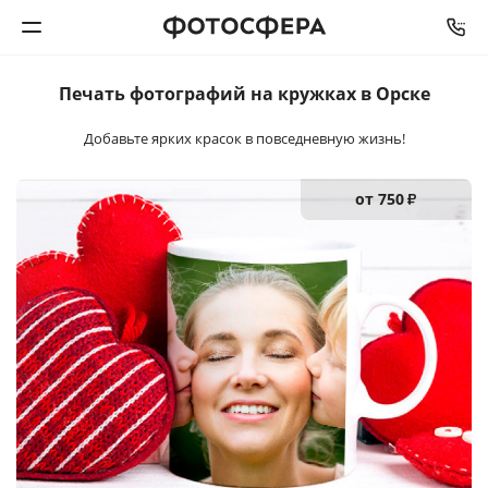
Печать фотографий
на кружках в Орске
Печать фото
Добавьте ярких красок в повседневную жизнь!
Фотокниги
от 750
₽
Календари
Интерьерная печать
Фотоподарки
Багетная мастерская
Полиграфия