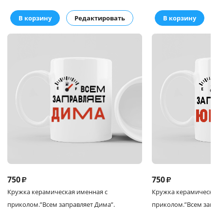
В корзину
Редактировать
В корзину
750
750
₽
₽
Кружка
керамическая именная с
Кружка
керамическая
приколом.
”Всем заправляет Дима”.
приколом.
”Всем запр