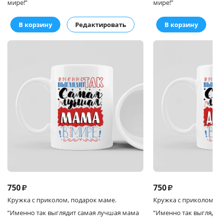
мире!”
мире!”
В корзину
Редактировать
В корзину
750
750
₽
₽
Кружка
с приколом, подарок маме.
Кружка
с приколом, 
“Именно так выглядит самая лучшая мама
“Именно так выгляди