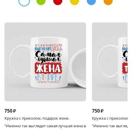
750
750
₽
₽
Кружка
с приколом, подарок жене.
Кружка
с приколом, 
“Именно так выглядит самая лучшая жена в
“Именно так выгляди