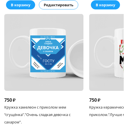
В корзину
Редактировать
В корзину
750
750
₽
₽
Кружка
хамелеон с приколом мем
Кружка
керамическая
“сгущёнка”.
”Очень сладкая девочка с
приколом.
”Лучше ма
сахаром”.