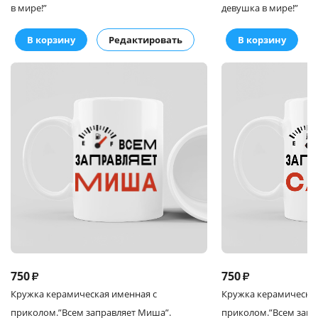
в мире!”
девушка в мире!”
В корзину
Редактировать
В корзину
750
750
₽
₽
Кружка
керамическая именная с
Кружка
керамическая
приколом.
”Всем заправляет Миша”.
приколом.
”Всем запр