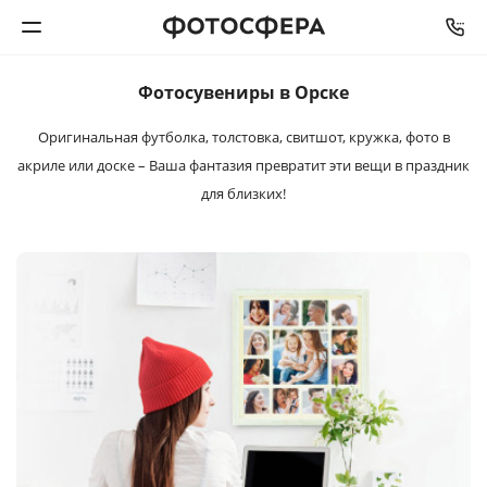
Фотосувениры в Орске
Печать фото
Оригинальная футболка, толстовка, свитшот, кружка, фото в
акриле
или доске – Ваша фантазия превратит эти вещи
в праздник
Фотокниги
для близких!
Календари
Интерьерная печать
Фотоподарки
Багетная мастерская
Полиграфия