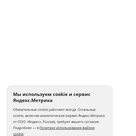
Печать на женских футболках
Печать на мужских футболках
Оптовая печать на футболках
Свитшоты с логотипом
Именные свитшоты
Печать на цветной кружке
Печать на белых кружках
Печать на кружках оптом
Сублимационная печать на кружках
Печать на эмалированных кружках
Печать на чёрных кружках
Печать наклеек на пленке
Мы используем cookie и сервис
Яндекс.Метрика
Печать наклеек А4
Печать круглых наклеек
Обязательные cookie работают всегда. Остальные
Печать самоклеющихся этикеток
cookie, включая аналитические (сервис Яндекс.Метрика
от ООО «Яндекс», Россия), требуют вашего согласия.
Печать на виниловых магнитах
Подробнее — в
Политике использования файлов
cookie
.