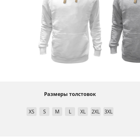
Размеры толстовок
XS
S
M
L
XL
2XL
3XL