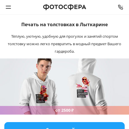
Печать на толстовках
в Лыткарине
Печать фото
Тёплую, уютную, удобную для прогулок и занятий спортом
толстовку можно легко превратить в модный предмет Вашего
Фотокниги
гардероба.
Календари
Интерьерная печать
Фотоподарки
Багетная мастерская
от 2500
₽
Полиграфия