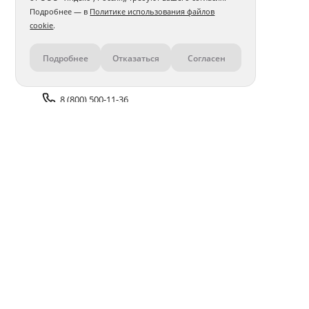
Подробнее — в
Политике использования файлов
cookie
.
Подробнее
Отказаться
Согласен
Контакты
8 (800) 500-11-36
Задать вопрос поддержке
Доставка и оплата
Помощь
Оплата онлайн
Политика обработки
персональных данных
Адреса салонов
Блог
ПОЛУЧАЙТЕ БОНУСЫ В ПРИЛОЖЕНИИ «ФОТОСФЕРА»