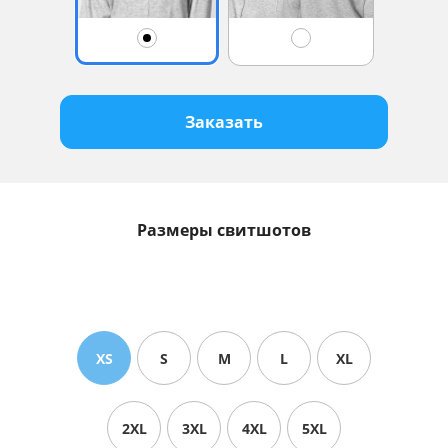
Заказать
Размеры свитшотов
XS
S
M
L
XL
2XL
3XL
4XL
5XL