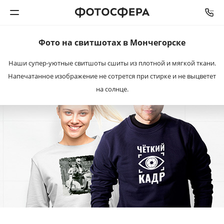
Фото на свитшотах в Мончегорске
Печать фото
Наши супер-уютные свитшоты сшиты из плотной и мягкой ткани.
Напечатанное изображение не сотрется при стирке и не выцветет
Фотокниги
на солнце.
Календари
Интерьерная печать
Фотоподарки
Багетная мастерская
Полиграфия