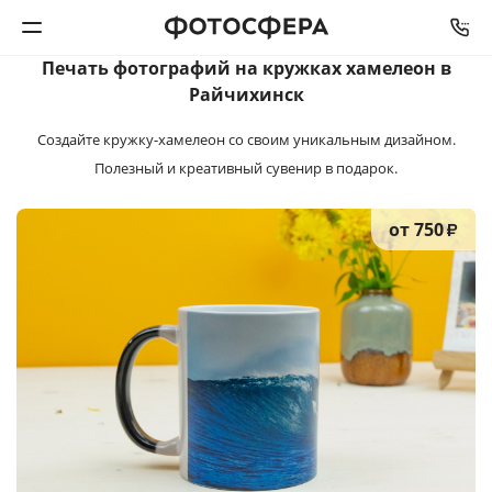
Печать фотографий на кружках хамелеон в
Райчихинск
Печать фото
Создайте кружку-хамелеон со своим уникальным дизайном.
Фотокниги
Полезный и креативный сувенир в подарок.
Календари
от 750
₽
Интерьерная печать
Фотоподарки
Багетная мастерская
Полиграфия