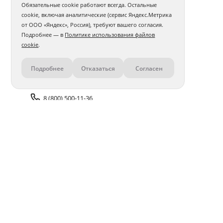
Обязательные cookie работают всегда. Остальные
cookie, включая аналитические (сервис Яндекс.Метрика
от ООО «Яндекс», Россия), требуют вашего согласия.
Подробнее — в
Политике использования файлов
cookie
.
Подробнее
Отказаться
Согласен
Контакты
8 (800) 500-11-36
Задать вопрос поддержке
Доставка и оплата
Помощь
Оплата онлайн
Политика обработки
персональных данных
Адреса салонов
Блог