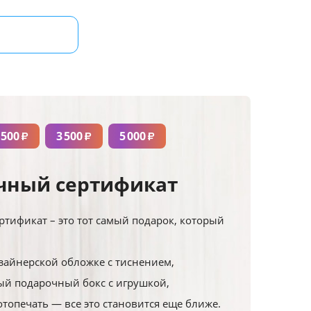
 500
3 500
5 000
₽
₽
₽
чный сертификат
тификат – это тот самый подарок, который
зайнерской обложке с тиснением,
й подарочный бокс с игрушкой,
отопечать — все это становится еще ближе.