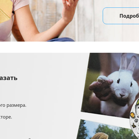
Подроб
азать
го размера.
торе.