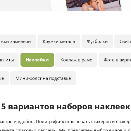
ужки хамелеон
Кружки металл
Футболки
Свит
агниты
Наклейки
Коллаж в раме
Фото в акри
ке
Мини-холст на подставке
5 вариантов наборов наклеек
ыстро и удобно. Полиграфическая печать стикеров и стике
ндинга, упаковки рекламы. Мы предлагаем выбор видов и р