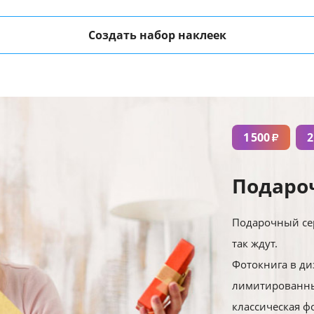
Создать набор наклеек
1 500
2
₽
Подаро
Подарочный сер
так ждут.
Фотокнига в ди
лимитированны
классическая ф