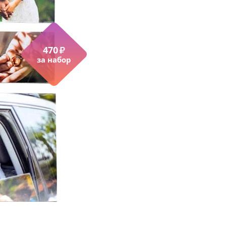
470
₽
за набор