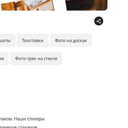
шоты
Толстовки
Фото на досках
ле
Фото-трек на стекле
рпаков. Наши стикеры
азмеров стикеров,