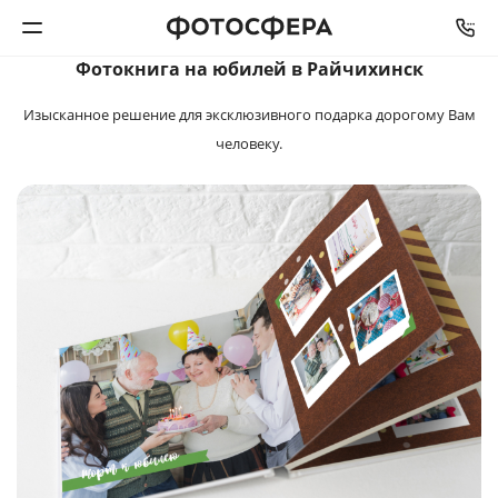
Фотокнига на юбилей в Райчихинск
Печать фото
Изысканное решение для эксклюзивного
подарка дорогому Вам
человеку.
Фотокниги
Календари
Интерьерная печать
Фотоподарки
Багетная мастерская
Полиграфия