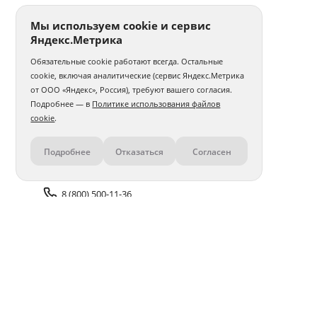
Мы используем cookie и сервис
Яндекс.Метрика
Обязательные cookie работают всегда. Остальные
cookie, включая аналитические (сервис Яндекс.Метрика
от ООО «Яндекс», Россия), требуют вашего согласия.
Подробнее — в
Политике использования файлов
cookie
.
Подробнее
Отказаться
Согласен
Контакты
8 (800) 500-11-36
Задать вопрос поддержке
Доставка и оплата
Помощь
Оплата онлайн
Политика обработки
персональных данных
Адреса салонов