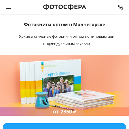
Фотокниги
оптом в Мончегорске
Печать фото
Яркие и стильные фотокниги оптом
по типовым или
индивидуальным заказам
Фотокниги
Календари
Интерьерная печать
Фотоподарки
Багетная мастерская
от
2350
₽
Полиграфия