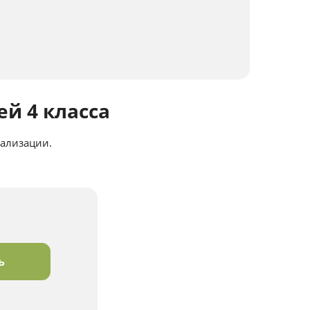
й 4 класса
нализации.
ь