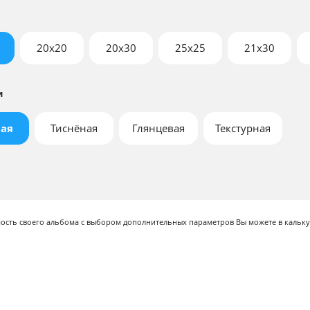
20x20
20x30
25x25
21х30
и
ая
Тиснёная
Глянцевая
Текстурная
мость своего альбома с выбором дополнительных параметров Вы можете в кальку