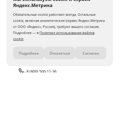
Яндекс.Метрика
Обязательные cookie работают всегда. Остальные
cookie, включая аналитические (сервис Яндекс.Метрика
от ООО «Яндекс», Россия), требуют вашего согласия.
Подробнее — в
Политике использования файлов
cookie
.
Подробнее
Отказаться
Согласен
Контакты
8 (800) 500-11-36
Задать вопрос поддержке
Доставка и оплата
Помощь
Оплата онлайн
Политика обработки
персональных данных
Адреса салонов
Блог