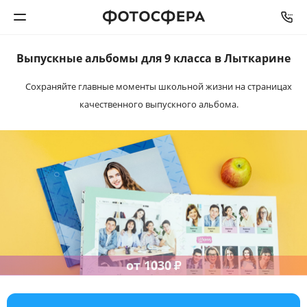
Выпускные альбомы
для 9 класса в Лыткарине
Печать фото
Сохраняйте главные моменты школьной жизни на
страницах
качественного выпускного альбома.
Фотокниги
Календари
Интерьерная печать
Фотоподарки
Багетная мастерская
от
1030
₽
Полиграфия