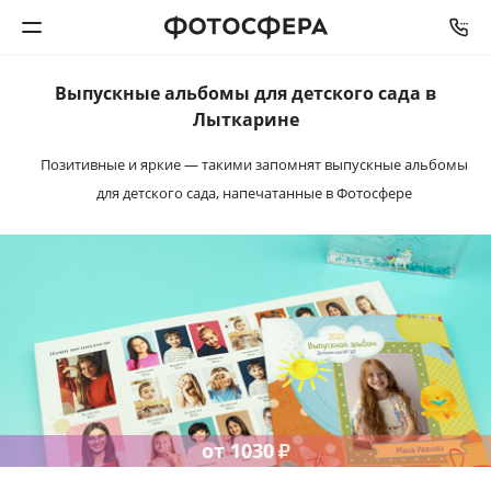
Выпускные альбомы
для детского сада в
Печать фото
Лыткарине
Позитивные и яркие — такими запомнят
выпускные альбомы
Фотокниги
для детского сада,
напечатанные в Фотосфере
Календари
Интерьерная печать
Фотоподарки
Багетная мастерская
от
1030
₽
Полиграфия