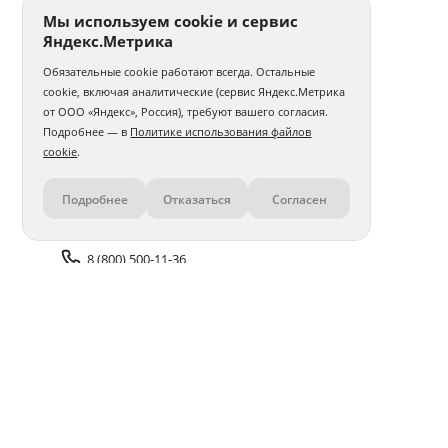
Мы используем cookie и сервис
Яндекс.Метрика
Обязательные cookie работают всегда. Остальные
cookie, включая аналитические (сервис Яндекс.Метрика
от ООО «Яндекс», Россия), требуют вашего согласия.
Подробнее — в
Политике использования файлов
cookie
.
Подробнее
Отказаться
Согласен
Контакты
8 (800) 500-11-36
Задать вопрос поддержке
Доставка и оплата
Помощь
Оплата онлайн
Политика обработки
персональных данных
Адреса салонов