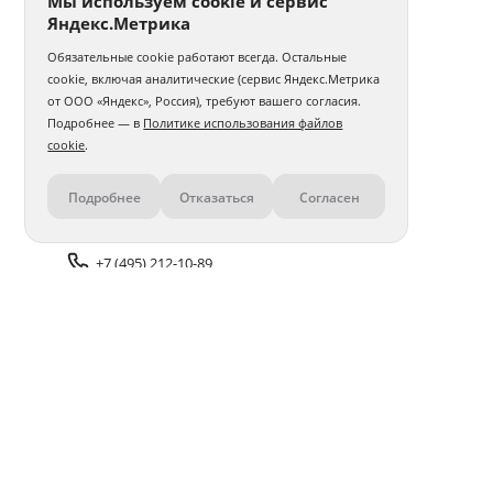
Мы используем cookie и сервис
Яндекс.Метрика
Обязательные cookie работают всегда. Остальные
cookie, включая аналитические (сервис Яндекс.Метрика
от ООО «Яндекс», Россия), требуют вашего согласия.
Подробнее — в
Политике использования файлов
cookie
.
Подробнее
Отказаться
Согласен
Контакты
+7 (495) 212-10-89
Задать вопрос поддержке
Доставка и оплата
Помощь
Оплата онлайн
Политика обработки
персональных данных
Адреса салонов