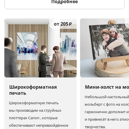
Подробнее
от 205
₽
Широкоформатная
Мини-холст на м
печать
Небольшой настольны
Широкоформатную печать
мольберт с фото на холс
мы производим на струйных
гармонично дополнит и
плоттерах Canon , которые
и привнесёт в него атм
обеспечивают непревзойдённое
творчества.