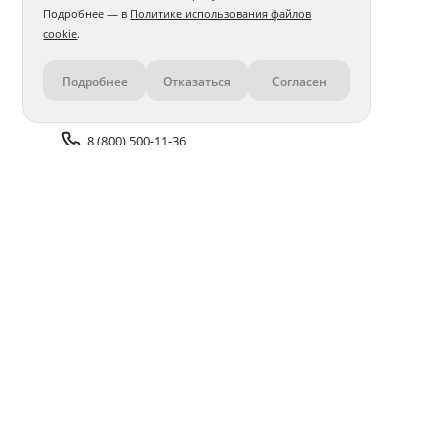
Подробнее — в
Политике использования файлов
cookie
.
Подробнее
Отказаться
Согласен
Контакты
8 (800) 500-11-36
Задать вопрос поддержке
Доставка и оплата
Помощь
Оплата онлайн
Политика обработки
персональных данных
Адреса салонов
Блог
ПОЛУЧАЙТЕ БОНУСЫ В ПРИЛОЖЕНИИ «ФОТОСФЕРА»