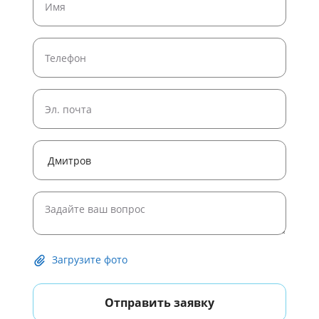
Широкоформатная печать постеров
Широкоформатная печать рулонами
Печать плакатов формата A4
Печать плакатов и постеров
Печать черно белых постеров
Печать плакатов формата A1
Печать плакатов формата A0
Печать постера 50 на 50 на заказ
Печать постеров на холсте
Загрузите фото
Отправить заявку