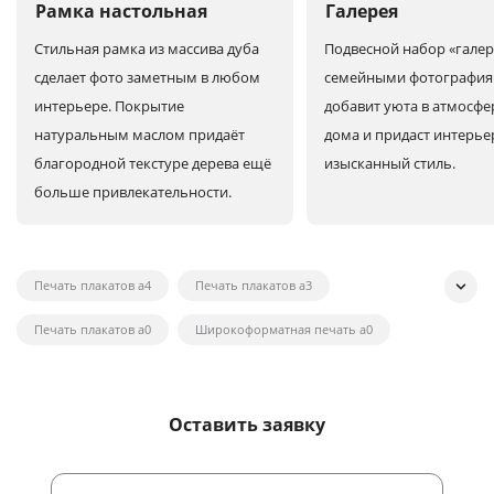
Рамка настольная
Галерея
Стильная рамка из массива дуба
Подвесной набор «галер
сделает фото заметным в любом
семейными фотографи
интерьере. Покрытие
добавит уюта в атмосфе
натуральным маслом придаёт
дома и придаст интерье
благородной текстуре дерева ещё
изысканный стиль.
больше привлекательности.
Печать плакатов а4
Печать плакатов а3
Печать плакатов а0
Широкоформатная печать а0
Широкоформатная печать на холсте
Широкоформатная печать наклеек
Оставить заявку
Широкоформатная печать плакатов