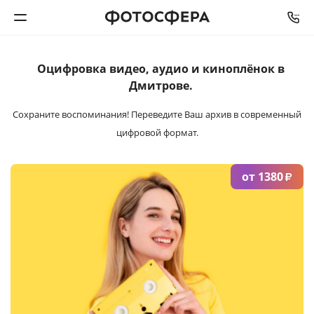
Оцифровка видео,
аудио и киноплёнок
в
Печать фото
Дмитрове.
Фотокниги
Сохраните воспоминания!
Переведите Ваш архив в современный
цифровой формат.
Календари
от 1380
₽
Интерьерная печать
Фотоподарки
Багетная мастерская
Полиграфия