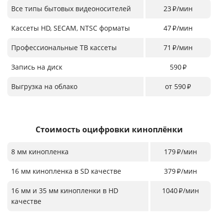
Все типы бытовых видеоносителей
23
/мин
₽
Кассеты HD, SECAM, NTSC форматы
47
/мин
₽
Профессиональные ТВ кассеты
71
/мин
₽
Запись на диск
590
₽
Выгрузка на облако
от 590
₽
Стоимость оцифровки киноплёнки
8 мм кинопленка
179
/мин
₽
16 мм кинопленка в SD качестве
379
/мин
₽
16 мм и 35 мм кинопленки в HD
1040
/мин
₽
качестве