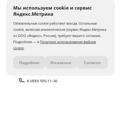
Мы используем cookie и сервис
Яндекс.Метрика
Обязательные cookie работают всегда. Остальные
cookie, включая аналитические (сервис Яндекс.Метрика
от ООО «Яндекс», Россия), требуют вашего согласия.
Подробнее — в
Политике использования файлов
cookie
.
Подробнее
Отказаться
Согласен
Контакты
8 (800) 500-11-36
Задать вопрос поддержке
Доставка и оплата
Помощь
Оплата онлайн
Политика обработки
персональных данных
Адреса салонов